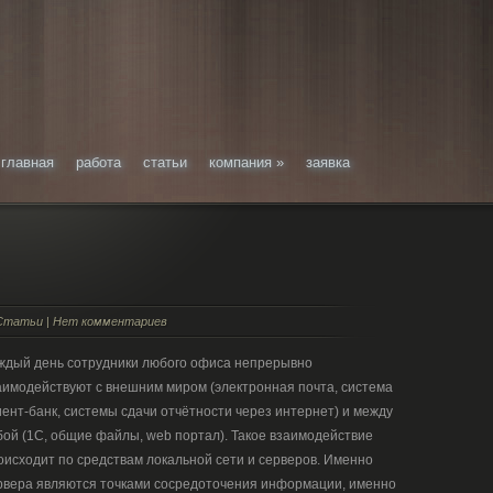
главная
работа
статьи
компания
»
заявка
Статьи
|
Нет комментариев
ждый день сотрудники любого офиса непрерывно
аимодействуют с внешним миром (электронная почта, система
иент-банк, системы сдачи отчётности через интернет) и между
бой (1С, общие файлы, web портал). Такое взаимодействие
оисходит по средствам локальной сети и серверов. Именно
рвера являются точками сосредоточения информации, именно