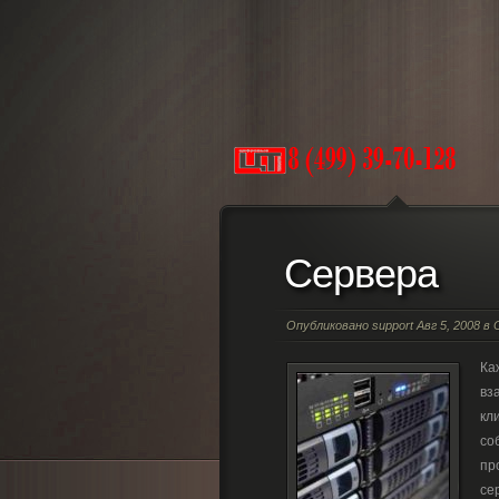
Сервера
Опубликовано
support
Авг 5, 2008 в
Ка
вз
кл
со
пр
се