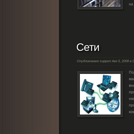
на 
Сети
Опубликовано
support
Авг 5, 2008 в
По
ма
вн
пр
на
пр
ко